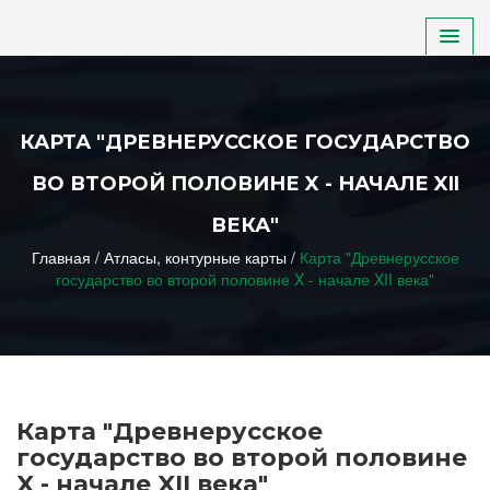
ДЕТСКИЙ САД
КАРТА "ДРЕВНЕРУССКОЕ ГОСУДАРСТВО
ШКОЛА
ВО ВТОРОЙ ПОЛОВИНЕ X - НАЧАЛЕ XII
НПО, СПО, ВУЗ
ВЕКА"
Главная
/
Атласы, контурные карты
/
Карта "Древнерусское
ДОП. ОБРАЗОВАНИЕ
государство во второй половине X - начале XII века"
ИНКЛЮЗИВНОЕ ОБРАЗОВАНИЕ
Карта "Древнерусское
государство во второй половине
X - начале XII века"