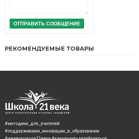
ОТПРАВИТЬ СООБЩЕНИЕ
РЕКОМЕНДУЕМЫЕ ТОВАРЫ
#методики_для_учителей
#поддерживаем_инновации_в_образовании
#ижевскшкола21века
#какнаучитьдетейучиться