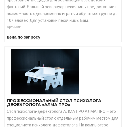
просторная площадка для реализации всех детских
фантазий. Большой резервуар песочницы предоставляет
возможность одновременно играть и обучаться группе до
10 человек. Для установки песочницы Вам...
Артикул:
цена по запросу
ПРОФЕССИОНАЛЬНЫЙ СТОЛ ПСИХОЛОГА-
ДЕФЕКТОЛОГА «АЛМА ПРО»
Стол психолога-дефектолога АЛМА ПРО АЛМА ПРО – это
профессиональный стол с отдельным рабочим местом для
специалиста психолога-дефектолога. На компьютере