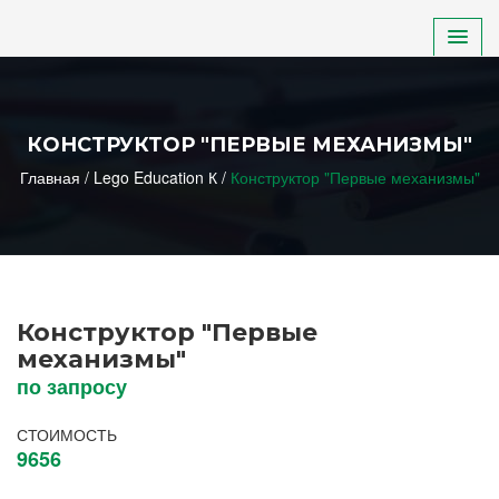
ДЕТСКИЙ САД
КОНСТРУКТОР "ПЕРВЫЕ МЕХАНИЗМЫ"
ШКОЛА
Главная
/
Lego Education К
/
Конструктор "Первые механизмы"
НПО, СПО, ВУЗ
ДОП. ОБРАЗОВАНИЕ
Конструктор "Первые
ИНКЛЮЗИВНОЕ ОБРАЗОВАНИЕ
механизмы"
по запросу
СТОИМОСТЬ
9656