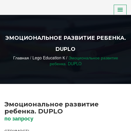
ДЕТСКИЙ САД
ЭМОЦИОНАЛЬНОЕ РАЗВИТИЕ РЕБЕНКА.
ШКОЛА
DUPLO
Главная
НПО, СПО, ВУЗ
/
Lego Education К
/
Эмоциональное развитие
ребенка. DUPLO
ДОП. ОБРАЗОВАНИЕ
ИНКЛЮЗИВНОЕ ОБРАЗОВАНИЕ
Эмоциональное развитие
ребенка. DUPLO
по запросу