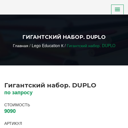
ДЕТСКИЙ САД
ГИГАНТСКИЙ НАБОР. DUPLO
ШКОЛА
Главная
/
Lego Education К
/
Гигантский набор. DUPLO
НПО, СПО, ВУЗ
ДОП. ОБРАЗОВАНИЕ
Гигантский набор. DUPLO
ИНКЛЮЗИВНОЕ ОБРАЗОВАНИЕ
по запросу
СТОИМОСТЬ
9090
АРТИКУЛ